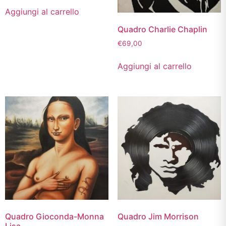
Aggiungi al carrello
Quadro Charlie Chaplin
€
69,00
Aggiungi al carrello
Quadro Gioconda-Monna
Quadro Jim Morrison