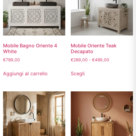
Mobile Bagno Oriente 4
Mobile Oriente Teak
White
Decapato
€
789,00
€
289,00
-
€
489,00
Aggiungi al carrello
Scegli