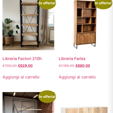
In offerta!
In offerta!
Libreria Factori 210h
Libreria Farlez
€
790,00
€
629,00
€
1.159,00
€
880,00
Aggiungi al carrello
Aggiungi al carrello
In offerta!