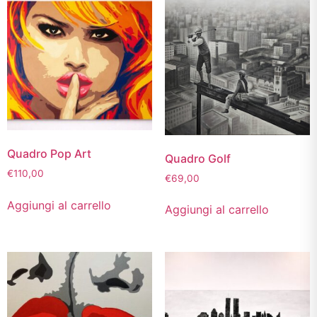
Quadro Pop Art
Quadro Golf
€
110,00
€
69,00
Aggiungi al carrello
Aggiungi al carrello