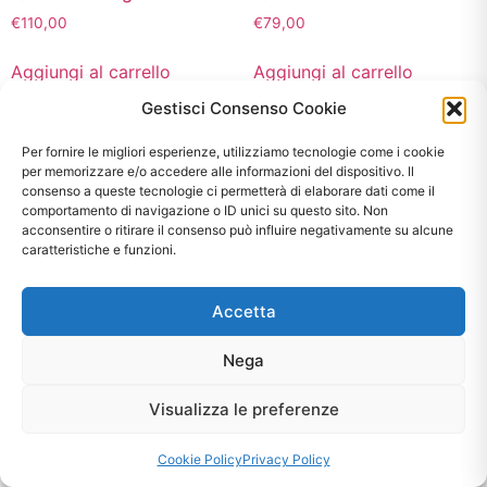
€
110,00
€
79,00
Aggiungi al carrello
Aggiungi al carrello
Gestisci Consenso Cookie
Per fornire le migliori esperienze, utilizziamo tecnologie come i cookie
per memorizzare e/o accedere alle informazioni del dispositivo. Il
consenso a queste tecnologie ci permetterà di elaborare dati come il
comportamento di navigazione o ID unici su questo sito. Non
acconsentire o ritirare il consenso può influire negativamente su alcune
caratteristiche e funzioni.
Accetta
Nega
Quadro Zebra 80×80
Pannello Decorativo Occhi
Visualizza le preferenze
100
€
59,00
€
49,00
Cookie Policy
Privacy Policy
Aggiungi al carrello