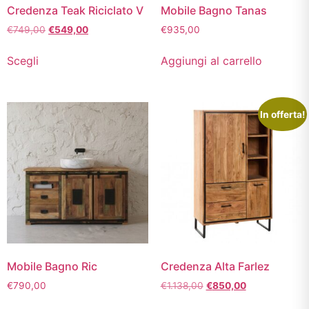
Credenza Teak Riciclato V
Mobile Bagno Tanas
€
749,00
€
549,00
€
935,00
Scegli
Aggiungi al carrello
In offerta!
Mobile Bagno Ric
Credenza Alta Farlez
€
790,00
€
1.138,00
€
850,00