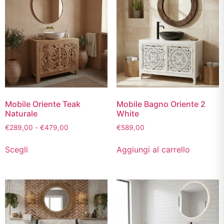
Mobile Oriente Teak
Mobile Bagno Oriente 2
Naturale
White
€
289,00
-
€
479,00
€
589,00
Scegli
Aggiungi al carrello