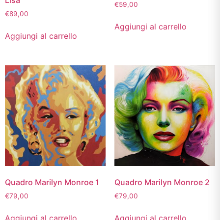
Lisa
€
59,00
€
89,00
Aggiungi al carrello
Aggiungi al carrello
Quadro Marilyn Monroe 1
Quadro Marilyn Monroe 2
€
79,00
€
79,00
Aggiungi al carrello
Aggiungi al carrello