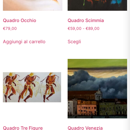
Quadro Occhio
Quadro Scimmia
€
79,00
€
59,00
-
€
89,00
Aggiungi al carrello
Scegli
Quadro Tre Figure
Quadro Venezia