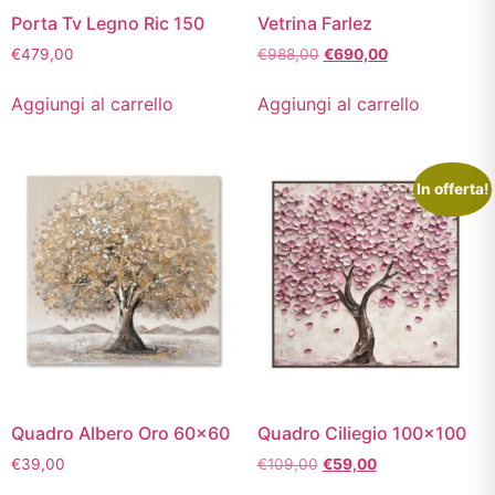
Porta Tv Legno Ric 150
Vetrina Farlez
€
479,00
€
988,00
€
690,00
Aggiungi al carrello
Aggiungi al carrello
In offerta!
Quadro Albero Oro 60×60
Quadro Ciliegio 100×100
€
39,00
€
109,00
€
59,00