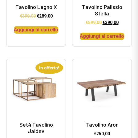
Tavolino Legno X
Tavolino Palissio
Stella
€
390,00
€
289,00
€
599,00
€
390,00
Aggiungi al carrello
Aggiungi al carrello
In offerta!
Set4 Tavolino
Tavolino Aron
Jaidev
€
250,00