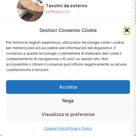
Tavolini da esterno
53
PRODUCTS
Gestisci Consenso Cookie
Testate Letto
Per fornire le migliori esperienze, utilizziamo tecnologie come i cookie
23
PRODUCTS
per memorizzare e/o accedere alle informazioni del dispositivo. Il
consenso a queste tecnologie ci permetterà di elaborare dati come il
comportamento di navigazione o ID unici su questo sito. Non
acconsentire o ritirare il consenso può influire negativamente su alcune
caratteristiche e funzioni.
Vetrine & Dispense Etniche
22
PRODUCTS
Accetta
Nega
Vetrine & Dispense Industrial
36
PRODUCTS
Visualizza le preferenze
Cookie Policy
Privacy Policy