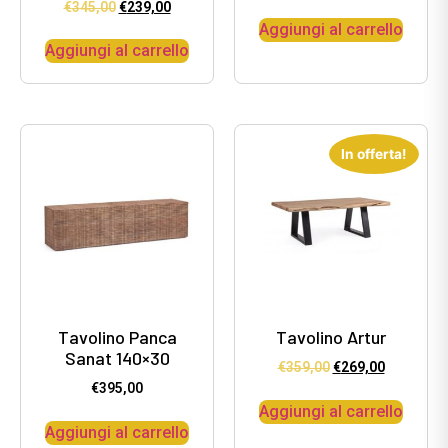
€
345,00
€
239,00
Aggiungi al carrello
Aggiungi al carrello
In offerta!
Tavolino Panca
Tavolino Artur
Sanat 140×30
€
359,00
€
269,00
€
395,00
Aggiungi al carrello
Aggiungi al carrello