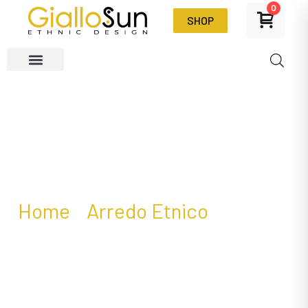
0
SHOP
Tavolini Bassi
Home
/
Arredo Etnico
/ Tavolini
Bassi