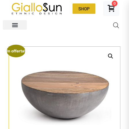
0
SHOP
In offerta!