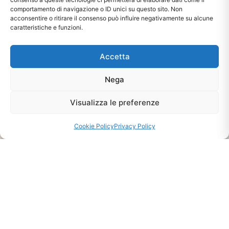
Ti interessa?
comportamento di navigazione o ID unici su questo sito. Non
Chiedi Informazioni E
acconsentire o ritirare il consenso può influire negativamente su alcune
Disponibilità Sul Prodotto
caratteristiche e funzioni.
Accetta
CHIEDI INFO
Nega
Visualizza le preferenze
Cookie Policy
Privacy Policy