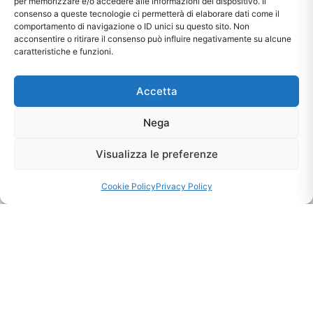
per memorizzare e/o accedere alle informazioni del dispositivo. Il
consenso a queste tecnologie ci permetterà di elaborare dati come il
comportamento di navigazione o ID unici su questo sito. Non
acconsentire o ritirare il consenso può influire negativamente su alcune
caratteristiche e funzioni.
Ti interessa?
Accetta
Chiedi Informazioni E
Nega
Disponibilità Sul Prodotto
Visualizza le preferenze
CHIEDI INFO
Cookie Policy
Privacy Policy