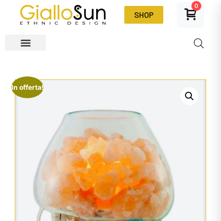
0
SHOP
In offerta!