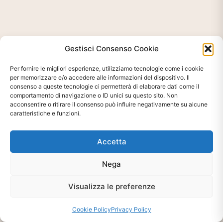
Gestisci Consenso Cookie
Per fornire le migliori esperienze, utilizziamo tecnologie come i cookie
per memorizzare e/o accedere alle informazioni del dispositivo. Il
consenso a queste tecnologie ci permetterà di elaborare dati come il
comportamento di navigazione o ID unici su questo sito. Non
acconsentire o ritirare il consenso può influire negativamente su alcune
caratteristiche e funzioni.
Accetta
Ti interessa?
Nega
Chiedi Informazioni E
Disponibilità Sul Prodotto
Visualizza le preferenze
Cookie Policy
Privacy Policy