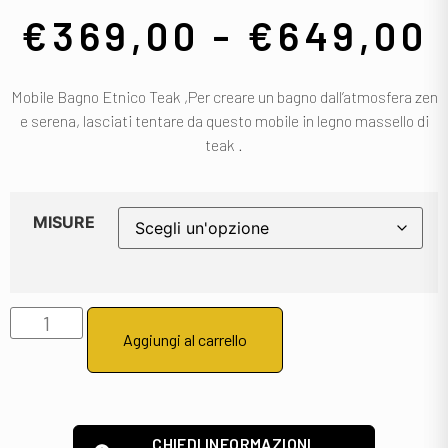
€
369,00
-
€
649,00
Mobile Bagno Etnico Teak ,Per creare un bagno dall’atmosfera zen
e serena, lasciati tentare da questo
mobile in legno massello di
teak .
MISURE
Aggiungi al carrello
CHIEDI INFORMAZIONI