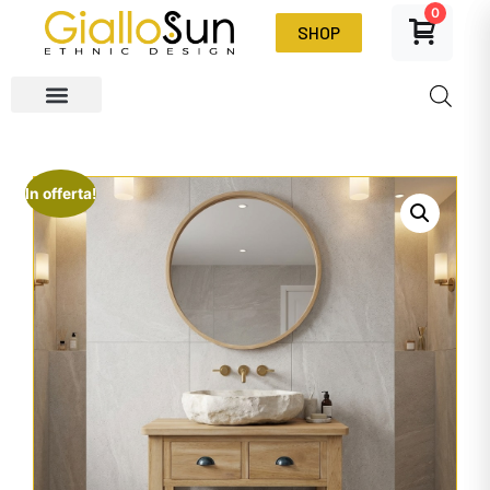
0
SHOP
In offerta!