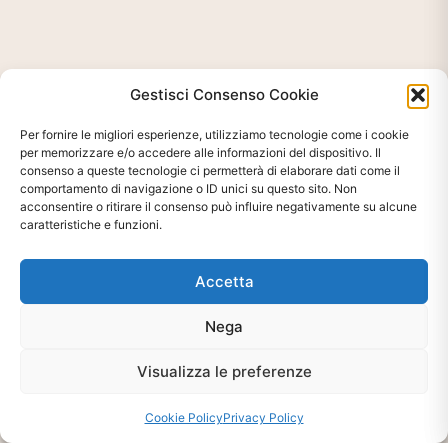
Gestisci Consenso Cookie
Per fornire le migliori esperienze, utilizziamo tecnologie come i cookie
per memorizzare e/o accedere alle informazioni del dispositivo. Il
consenso a queste tecnologie ci permetterà di elaborare dati come il
comportamento di navigazione o ID unici su questo sito. Non
acconsentire o ritirare il consenso può influire negativamente su alcune
caratteristiche e funzioni.
Accetta
Ti interessa?
Nega
Chiedi Informazioni E
Disponibilità Sul Prodotto
Visualizza le preferenze
Cookie Policy
Privacy Policy