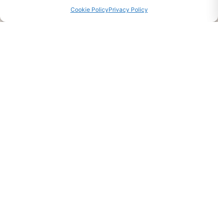
Cookie Policy
Privacy Policy
Ti interessa?
Chiedi Informazioni E
Disponibilità Sul Prodotto
CHIEDI INFO