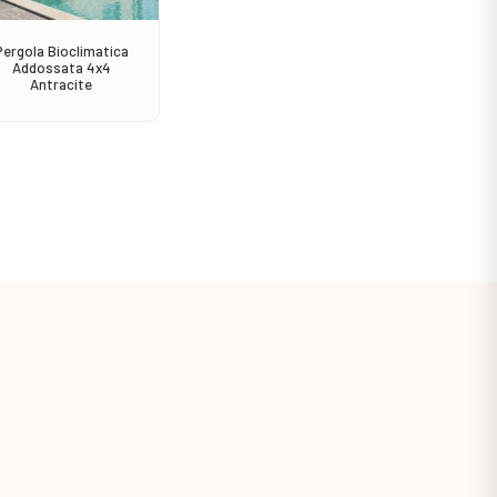
Pergola Bioclimatica
Sedia Avana Impilabile
Consol
Addossata 4x4
Antracite