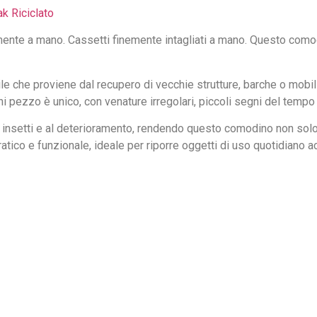
k Riciclato
mente a mano. Cassetti finemente intagliati a mano. Questo comod
bile che proviene dal recupero di vecchie strutture, barche o mob
ni pezzo è unico, con venature irregolari, piccoli segni del temp
agli insetti e al deterioramento, rendendo questo comodino non s
tico e funzionale, ideale per riporre oggetti di uso quotidiano ac