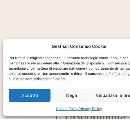
Gestisci Consenso Cookie
Per fornire le migliori esperienze, utilizziamo tecnologie come i cookie per
memorizzare e/o accedere alle informazioni del dispositivo. Il consenso a 
tecnologie ci permetterà di elaborare dati come il comportamento di naviga
unici su questo sito. Non acconsentire o ritirare il consenso può influire n
su alcune caratteristiche e funzioni.
Ti interessa?
Accetta
Nega
Visualizza le pr
Chiedi Informa
Cookie Policy
Privacy Policy
E Disponibilità
Prodotto