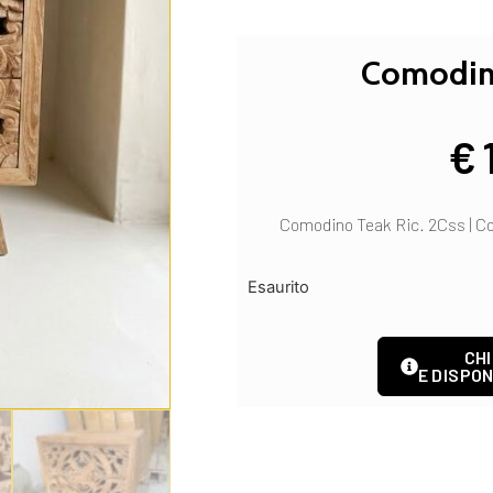
Comodino
€
Comodino Teak Ric. 2Css | Co
Esaurito
CHI
E DISPON