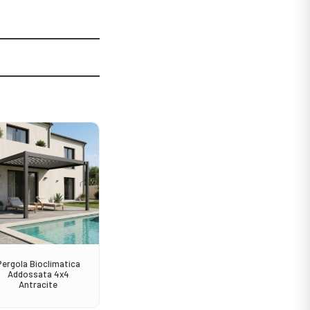
Sale!
Pergola Bioclimatica
Sedia Avana Impilabile
Consol
Addossata 4x4
Antracite