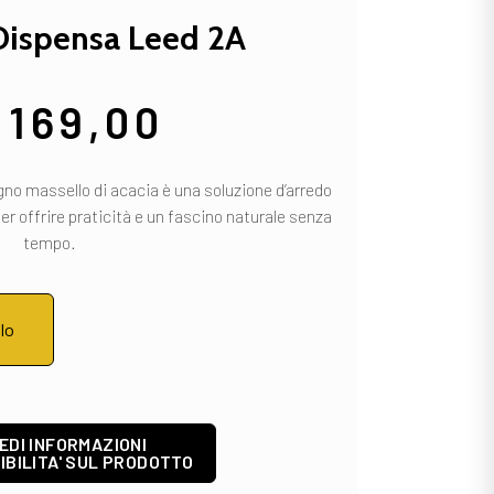
Dispensa Leed 2A
.169,00
no massello di acacia è una soluzione d’arredo
er offrire praticità e un fascino naturale senza
tempo.
llo
EDI INFORMAZIONI
IBILITA' SUL PRODOTTO