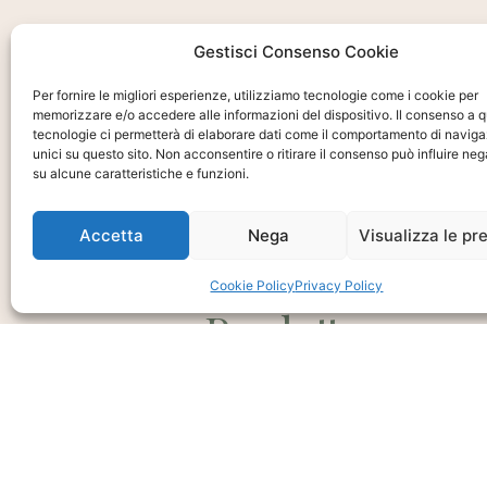
Gestisci Consenso Cookie
Per fornire le migliori esperienze, utilizziamo tecnologie come i cookie per
memorizzare e/o accedere alle informazioni del dispositivo. Il consenso a 
tecnologie ci permetterà di elaborare dati come il comportamento di naviga
unici su questo sito. Non acconsentire o ritirare il consenso può influire n
su alcune caratteristiche e funzioni.
Ti interessa?
Chiedi Informa
Accetta
Nega
Visualizza le pr
E Disponibilità
Cookie Policy
Privacy Policy
Prodotto
CHIEDI INFO