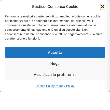
Gestisci Consenso Cookie
Per fornire le migliori esperienze, utilizziamo tecnologie come i cookie
per memorizzare e/o accedere alle informazioni del dispositivo. Il
consenso a queste tecnologie ci permetterà di elaborare dati come il
comportamento di navigazione o ID unici su questo sito. Non
acconsentire o ritirare il consenso può influire negativamente su alcune
caratteristiche e funzioni.
Accetta
Ti interessa?
Chiedi Informazioni E
Nega
Disponibilità Sul Prodotto
Visualizza le preferenze
Cookie Policy
Privacy Policy
CHIEDI INFO