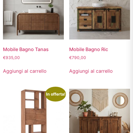
Mobile Bagno Tanas
Mobile Bagno Ric
€
935,00
€
790,00
Aggiungi al carrello
Aggiungi al carrello
In offerta!