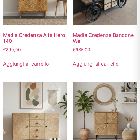
Madia Credenza Alta Hero
Madia Credenza Bancone
140
Wel
€
890,00
€
985,00
Aggiungi al carrello
Aggiungi al carrello