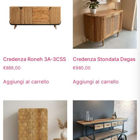
Credenza Roneh 3A-3CSS
Credenza Stondata Degas
€
889,00
€
980,00
Aggiungi al carrello
Aggiungi al carrello