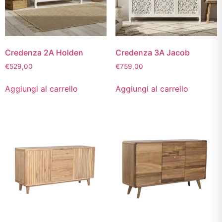
Credenza 2A Holden
Credenza 3A Jacob
€
529,00
€
759,00
Aggiungi al carrello
Aggiungi al carrello