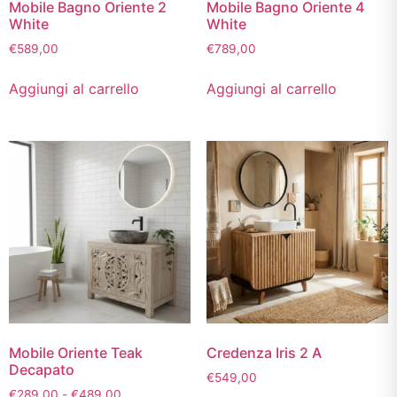
Mobile Bagno Oriente 2
Mobile Bagno Oriente 4
White
White
€
589,00
€
789,00
Aggiungi al carrello
Aggiungi al carrello
Mobile Oriente Teak
Credenza Iris 2 A
Decapato
€
549,00
€
289,00
-
€
489,00