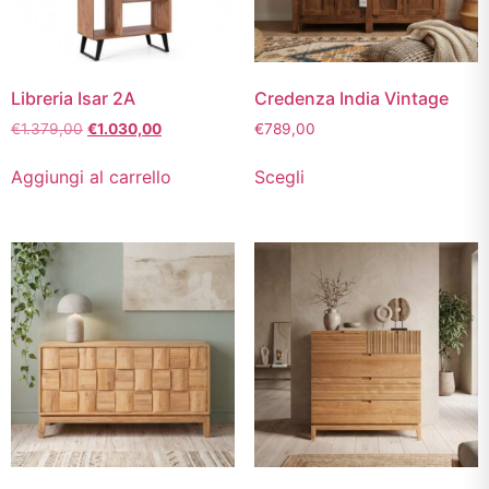
Libreria Isar 2A
Credenza India Vintage
€
1.379,00
€
1.030,00
€
789,00
Aggiungi al carrello
Scegli