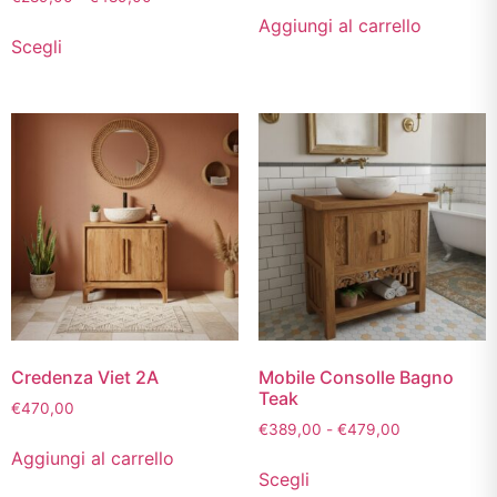
Aggiungi al carrello
Scegli
Credenza Viet 2A
Mobile Consolle Bagno
Teak
€
470,00
€
389,00
-
€
479,00
Aggiungi al carrello
Scegli