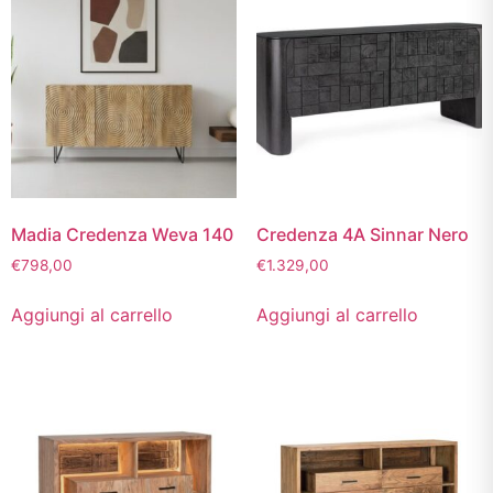
Madia Credenza Weva 140
Credenza 4A Sinnar Nero
€
798,00
€
1.329,00
Aggiungi al carrello
Aggiungi al carrello