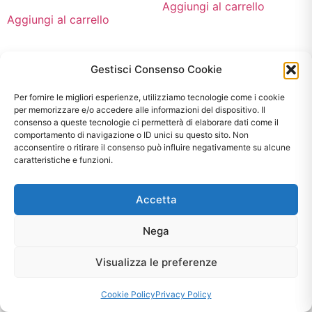
Aggiungi al carrello
Aggiungi al carrello
Gestisci Consenso Cookie
In offerta!
Per fornire le migliori esperienze, utilizziamo tecnologie come i cookie
per memorizzare e/o accedere alle informazioni del dispositivo. Il
consenso a queste tecnologie ci permetterà di elaborare dati come il
comportamento di navigazione o ID unici su questo sito. Non
acconsentire o ritirare il consenso può influire negativamente su alcune
caratteristiche e funzioni.
Accetta
Cassettiera Linear Teak
Mobile Bagno Santo
Nega
130
€
590,00
€
990,00
€
790,00
Visualizza le preferenze
Aggiungi al carrello
Aggiungi al carrello
Cookie Policy
Privacy Policy