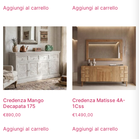
Aggiungi al carrello
Aggiungi al carrello
Credenza Mango
Credenza Matisse 4A-
Decapata 175
1Css
€
890,00
€
1.490,00
Aggiungi al carrello
Aggiungi al carrello