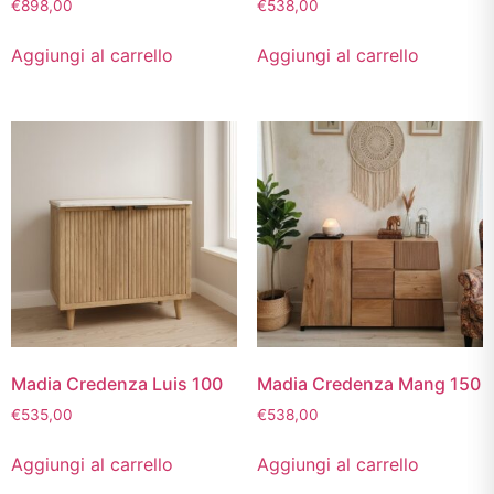
€
898,00
€
538,00
Aggiungi al carrello
Aggiungi al carrello
Madia Credenza Luis 100
Madia Credenza Mang 150
€
535,00
€
538,00
Aggiungi al carrello
Aggiungi al carrello