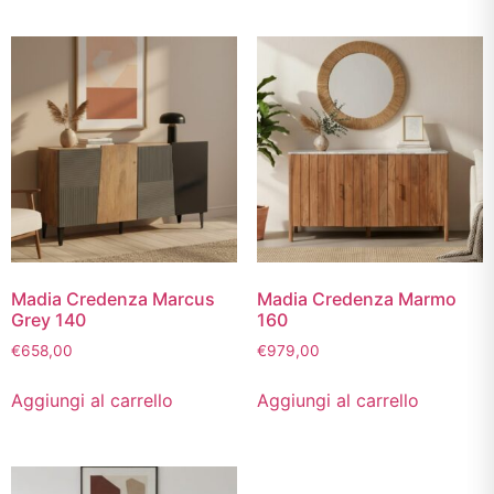
Madia Credenza Marcus
Madia Credenza Marmo
Grey 140
160
€
658,00
€
979,00
Aggiungi al carrello
Aggiungi al carrello