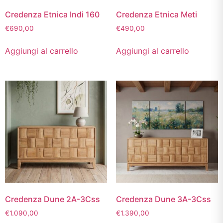
Credenza Etnica Indi 160
Credenza Etnica Meti
€
690,00
€
490,00
Aggiungi al carrello
Aggiungi al carrello
Credenza Dune 2A-3Css
Credenza Dune 3A-3Css
€
1.090,00
€
1.390,00