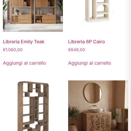
Libreria Emily Teak
Libreria 6P Cairo
€
1.060,00
€
649,00
Aggiungi al carrello
Aggiungi al carrello