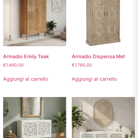
Armadio Emily Teak
Armadio Dispensa Met
€
1.460,00
€
1.790,00
Aggiungi al carrello
Aggiungi al carrello