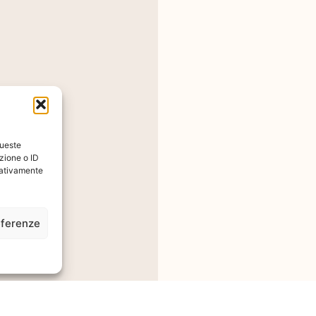
zioni
queste
zione o ID
egativamente
 Sul
eferenze