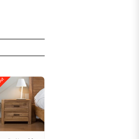
Out
Sale!