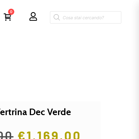
0
ertrina Dec Verde
00
€
1.169,00