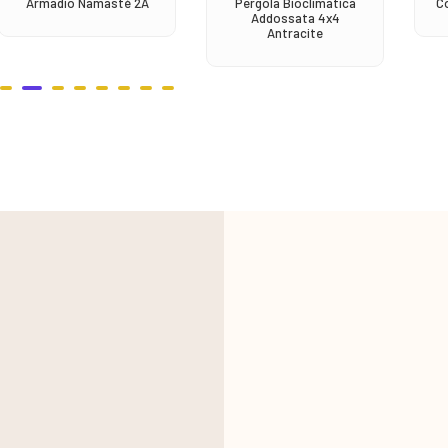
Armadio Namastè 2A
Pergola Bioclimatica
C
Addossata 4x4
Antracite