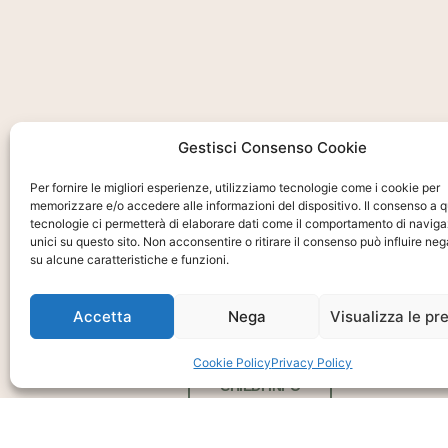
Gestisci Consenso Cookie
Ti interessa?
Per fornire le migliori esperienze, utilizziamo tecnologie come i cookie per
Chiedi Informa
memorizzare e/o accedere alle informazioni del dispositivo. Il consenso a 
tecnologie ci permetterà di elaborare dati come il comportamento di naviga
unici su questo sito. Non acconsentire o ritirare il consenso può influire n
E Disponibilità
su alcune caratteristiche e funzioni.
Prodotto
Accetta
Nega
Visualizza le pr
Cookie Policy
Privacy Policy
CHIEDI INFO