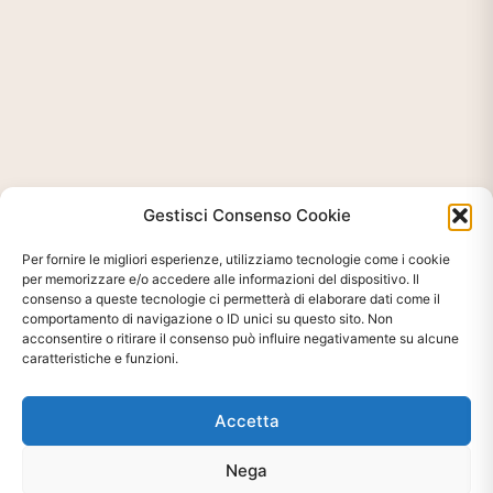
Gestisci Consenso Cookie
Per fornire le migliori esperienze, utilizziamo tecnologie come i cookie
per memorizzare e/o accedere alle informazioni del dispositivo. Il
consenso a queste tecnologie ci permetterà di elaborare dati come il
comportamento di navigazione o ID unici su questo sito. Non
acconsentire o ritirare il consenso può influire negativamente su alcune
caratteristiche e funzioni.
Ti interessa?
Chiedi Informazioni E
Accetta
Disponibilità Sul Prodotto
Nega