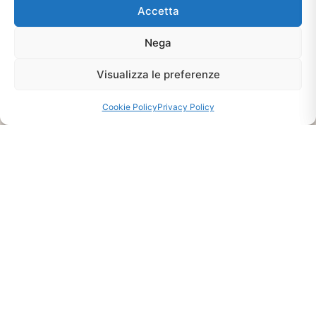
Accetta
Nega
Ti interessa?
Visualizza le preferenze
Chiedi Informazioni E
Disponibilità Sul Prodotto
Cookie Policy
Privacy Policy
CHIEDI INFO