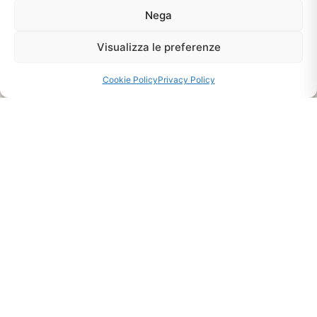
Nega
Ti interessa?
Chiedi Informazioni E
Visualizza le preferenze
Disponibilità Sul Prodotto
Cookie Policy
Privacy Policy
CHIEDI INFO