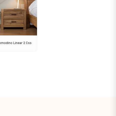
omodino Linear 2 Css
Sedia Avana Impilabile
Consol