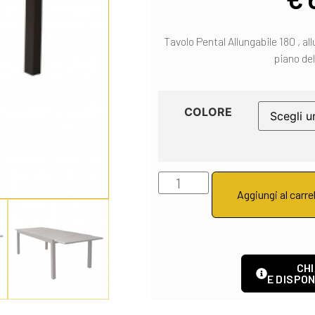
Tavolo Pental Allungabile 180 , all
piano de
COLORE
Aggiungi al carre
CHI
E DISPON