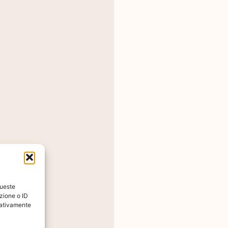
queste
zione o ID
zioni
egativamente