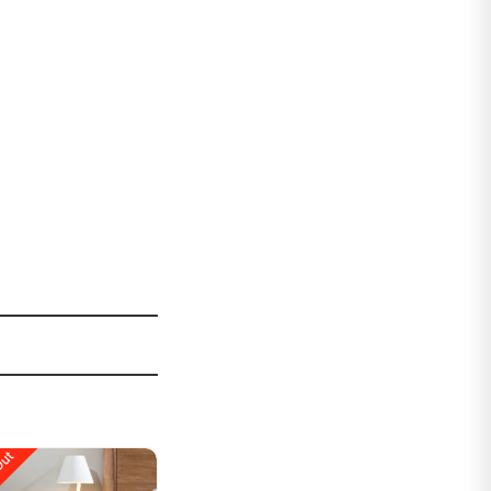
Out
Sale!