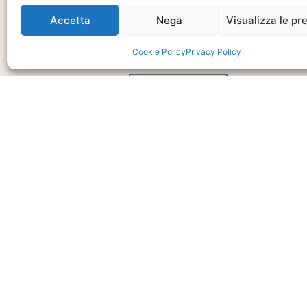
E Disponibilità
Accetta
Nega
Visualizza le pr
Prodotto
Cookie Policy
Privacy Policy
CHIEDI INFO