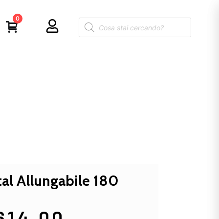
0
al Allungabile 180
614,00