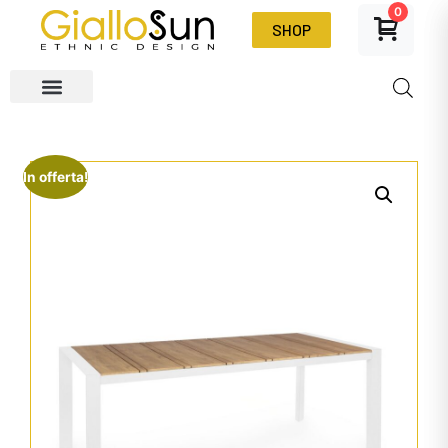
0
SHOP
In offerta!