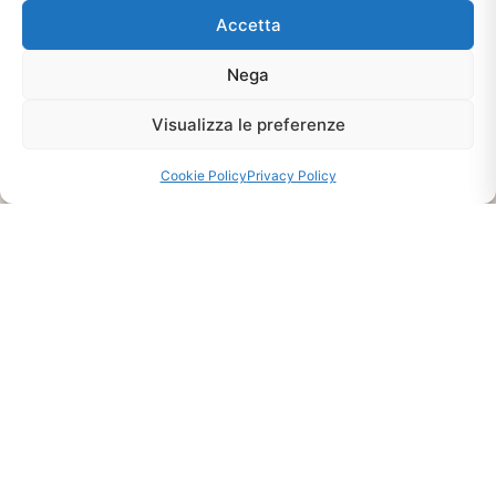
Chiedi Informazioni E
Accetta
Disponibilità Sul Prodotto
Nega
Visualizza le preferenze
CHIEDI INFO
Cookie Policy
Privacy Policy