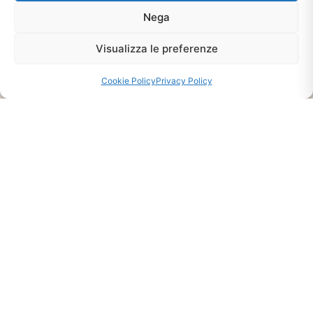
Nega
Visualizza le preferenze
Cookie Policy
Privacy Policy
Ti interessa?
Chiedi Informazioni E
Disponibilità Sul Prodotto
CHIEDI INFO