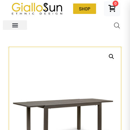
0
SHOP