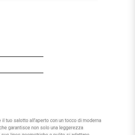
 il tuo salotto all’aperto con un tocco di moderna
ca che garantisce non solo una leggerezza
 sue linee geometriche e pulite si adattano