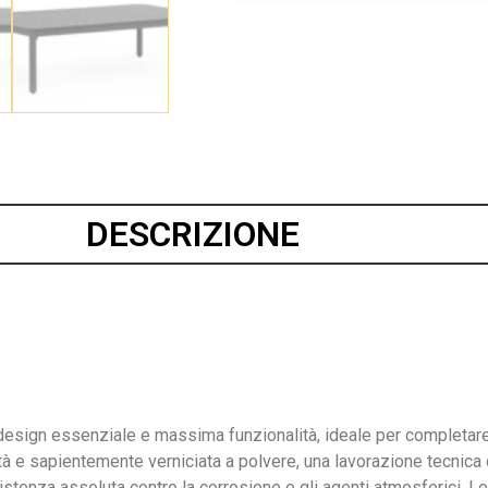
DESCRIZIONE
a design essenziale e massima funzionalità, ideale per completare
ualità e sapientemente verniciata a polvere, una lavorazione tecni
stenza assoluta contro la corrosione e gli agenti atmosferici. Le