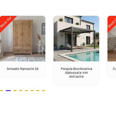
Stock Out
Stock 
Armadio Namastè 2A
Pergola Bioclimatica
C
Addossata 4x4
Antracite