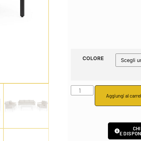
COLORE
Aggiungi al carre
CHI
E DISPON