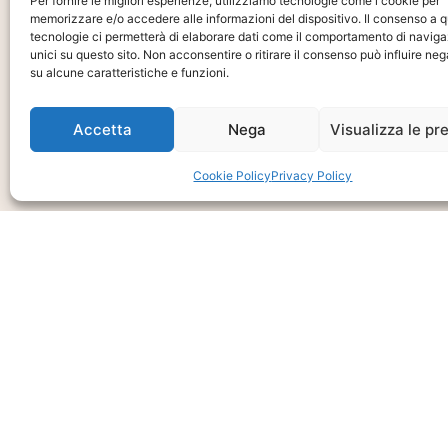
Per fornire le migliori esperienze, utilizziamo tecnologie come i cookie per
memorizzare e/o accedere alle informazioni del dispositivo. Il consenso a 
tecnologie ci permetterà di elaborare dati come il comportamento di naviga
Ti interessa?
unici su questo sito. Non acconsentire o ritirare il consenso può influire n
Chiedi Informa
su alcune caratteristiche e funzioni.
E Disponibilità
Accetta
Nega
Visualizza le pr
Prodotto
Cookie Policy
Privacy Policy
CHIEDI INFO