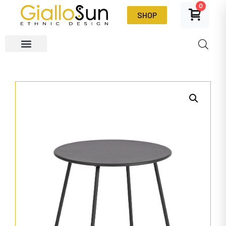
0
SHOP