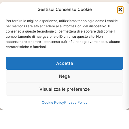
Gestisci Consenso Cookie
Per fornire le migliori esperienze, utilizziamo tecnologie come i cookie
per memorizzare e/o accedere alle informazioni del dispositivo. Il
consenso a queste tecnologie ci permetterà di elaborare dati come il
comportamento di navigazione o ID unici su questo sito. Non
acconsentire o ritirare il consenso può influire negativamente su alcune
caratteristiche e funzioni.
Accetta
Ti interessa?
Chiedi Informazioni E
Nega
Disponibilità Sul Prodotto
Visualizza le preferenze
Cookie Policy
Privacy Policy
CHIEDI INFO