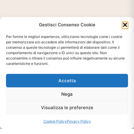
Gestisci Consenso Cookie
Per fornire le migliori esperienze, utilizziamo tecnologie come i cookie
per memorizzare e/o accedere alle informazioni del dispositivo. Il
consenso a queste tecnologie ci permetterà di elaborare dati come il
comportamento di navigazione o ID unici su questo sito. Non
acconsentire o ritirare il consenso può influire negativamente su alcune
caratteristiche e funzioni.
Accetta
Ti interessa?
Nega
Chiedi Informazioni E
Disponibilità Sul Prodotto
Visualizza le preferenze
Cookie Policy
Privacy Policy
CHIEDI INFO