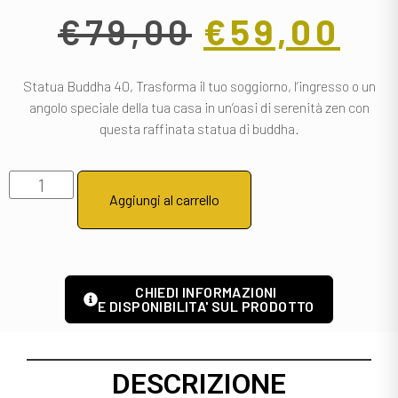
€
79,00
€
59,00
Statua Buddha 40, Trasforma il tuo soggiorno, l’ingresso o un
angolo speciale della tua casa in un’oasi di serenità zen con
questa raffinata statua di buddha.
Aggiungi al carrello
CHIEDI INFORMAZIONI
E DISPONIBILITA' SUL PRODOTTO
DESCRIZIONE