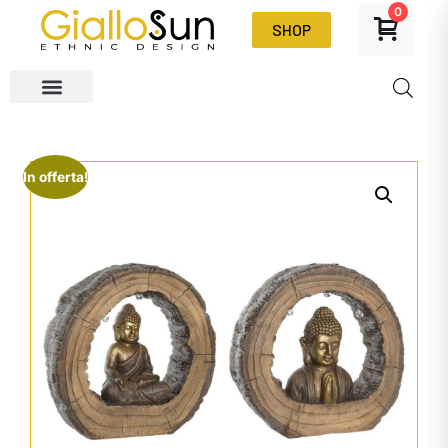
0
SHOP
In offerta!