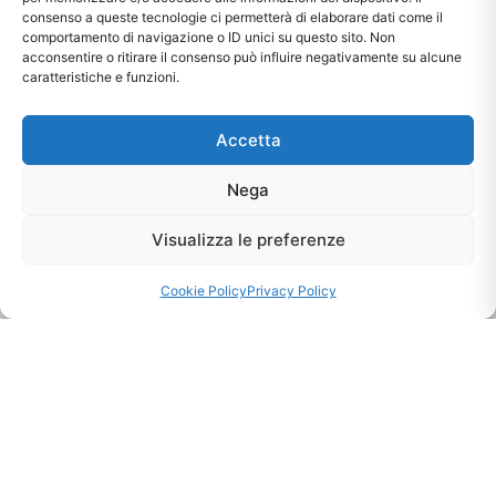
consenso a queste tecnologie ci permetterà di elaborare dati come il
comportamento di navigazione o ID unici su questo sito. Non
acconsentire o ritirare il consenso può influire negativamente su alcune
caratteristiche e funzioni.
Ti interessa?
Accetta
Chiedi Informazioni E
Nega
Disponibilità Sul Prodotto
Visualizza le preferenze
CHIEDI INFO
Cookie Policy
Privacy Policy