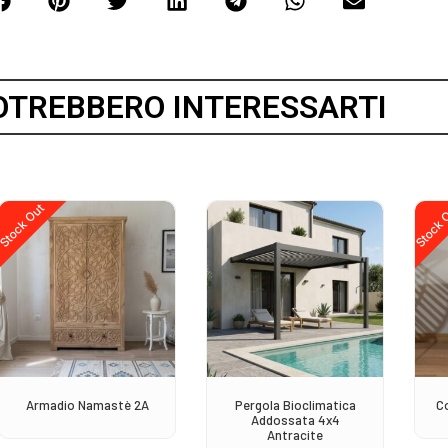
OTREBBERO INTERESSARTI
Stock Out
Stock 
Armadio Namastè 2A
Pergola Bioclimatica
C
Addossata 4x4
Antracite