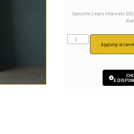
Specchio Legno Intarsiato 200
Bia
Aggiungi al carre
CHI
E DISPON