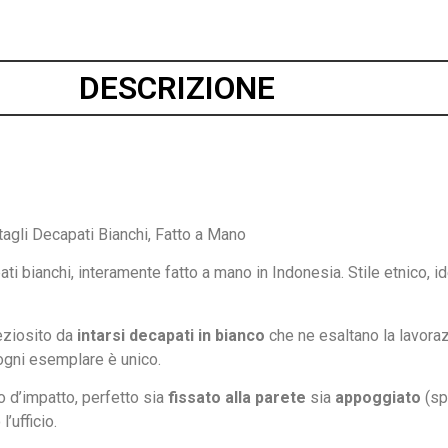
DESCRIZIONE
tagli Decapati Bianchi, Fatto a
Mano
ati bianchi,
interamente fatto a mano in Indonesia.
Stile etnico,
eziosito da
intarsi decapati in bianco
che ne
esaltano la lavoraz
ogni esemplare è unico.
io
d’impatto, perfetto sia
fissato alla parete
sia
appoggiato
(sp
l’ufficio.