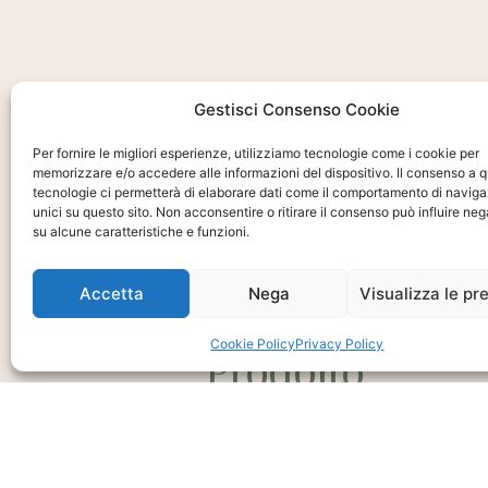
Gestisci Consenso Cookie
Per fornire le migliori esperienze, utilizziamo tecnologie come i cookie per
memorizzare e/o accedere alle informazioni del dispositivo. Il consenso a 
tecnologie ci permetterà di elaborare dati come il comportamento di naviga
unici su questo sito. Non acconsentire o ritirare il consenso può influire n
su alcune caratteristiche e funzioni.
Ti interessa?
Chiedi Informa
Accetta
Nega
Visualizza le pr
E Disponibilità
Cookie Policy
Privacy Policy
Prodotto
CHIEDI INFO