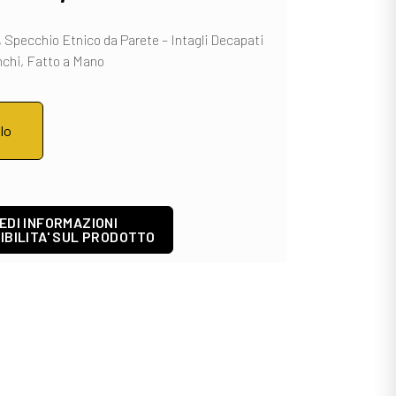
,
Specchio Etnico da Parete –
Intagli Decapati
nchi, Fatto a
Mano
llo
EDI INFORMAZIONI
IBILITA' SUL PRODOTTO