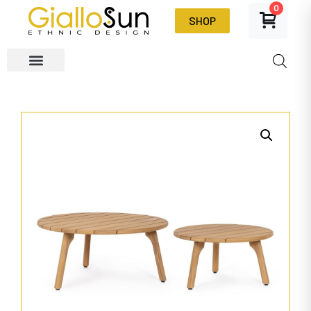
0
SHOP