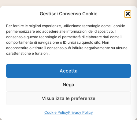
Gestisci Consenso Cookie
Per fornire le migliori esperienze, utilizziamo tecnologie come i cookie
per memorizzare e/o accedere alle informazioni del dispositivo. Il
consenso a queste tecnologie ci permetterà di elaborare dati come il
comportamento di navigazione o ID unici su questo sito. Non
acconsentire o ritirare il consenso può influire negativamente su alcune
caratteristiche e funzioni.
Accetta
Ti interessa?
Chiedi Informazioni E
Nega
Disponibilità Sul Prodotto
Visualizza le preferenze
Cookie Policy
Privacy Policy
CHIEDI INFO