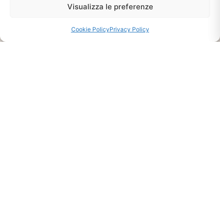
Chiedi Informazioni E
Visualizza le preferenze
Disponibilità Sul Prodotto
Cookie Policy
Privacy Policy
CHIEDI INFO