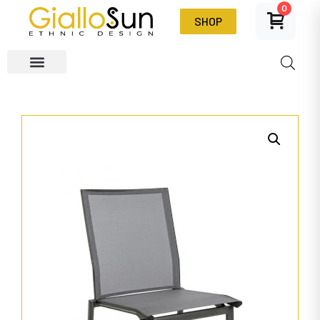
0
SHOP