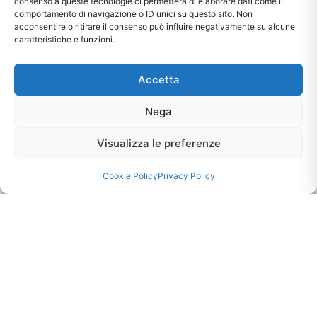
consenso a queste tecnologie ci permetterà di elaborare dati come il
comportamento di navigazione o ID unici su questo sito. Non
acconsentire o ritirare il consenso può influire negativamente su alcune
caratteristiche e funzioni.
Accetta
Nega
Visualizza le preferenze
Ti interessa?
Chiedi Informazioni E
Cookie Policy
Privacy Policy
Disponibilità Sul Prodotto
CHIEDI INFO