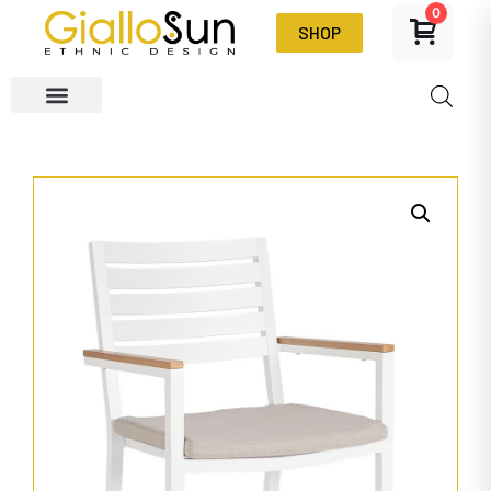
0
SHOP