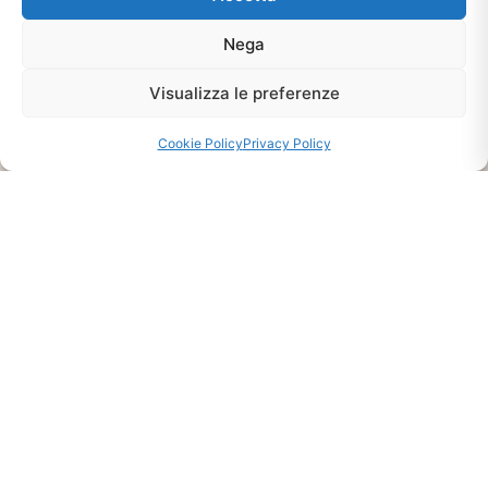
Nega
Visualizza le preferenze
Cookie Policy
Privacy Policy
Ti interessa?
Chiedi Informazioni E
Disponibilità Sul Prodotto
CHIEDI INFO