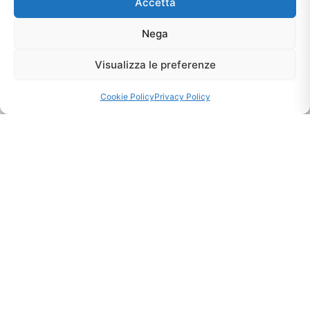
Accetta
Nega
Ti interessa?
Visualizza le preferenze
Chiedi Informazioni E
Disponibilità Sul Prodotto
Cookie Policy
Privacy Policy
CHIEDI INFO