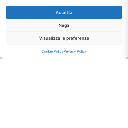
Ti interessa?
Chiedi Informazioni E
Accetta
Disponibilità Sul Prodotto
Nega
Visualizza le preferenze
CHIEDI INFO
Cookie Policy
Privacy Policy