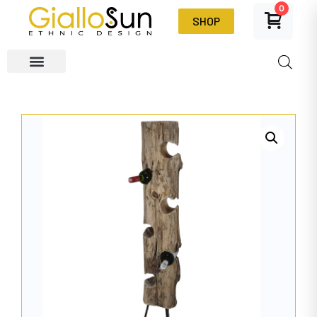
0
SHOP