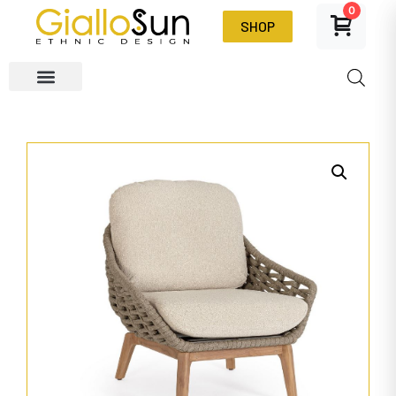
0
SHOP