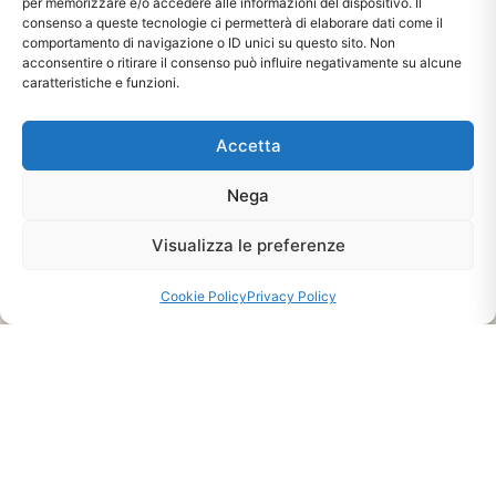
per memorizzare e/o accedere alle informazioni del dispositivo. Il
consenso a queste tecnologie ci permetterà di elaborare dati come il
comportamento di navigazione o ID unici su questo sito. Non
acconsentire o ritirare il consenso può influire negativamente su alcune
caratteristiche e funzioni.
Accetta
Nega
Visualizza le preferenze
Ti interessa?
Chiedi Informazioni E
Cookie Policy
Privacy Policy
Disponibilità Sul Prodotto
CHIEDI INFO