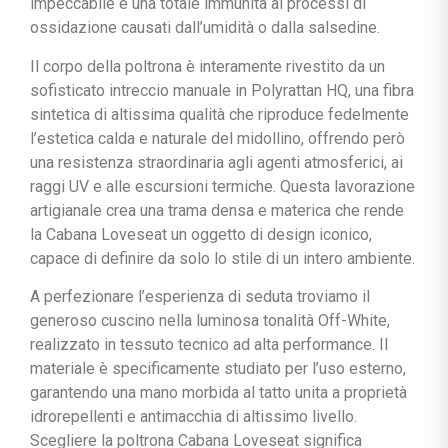
impeccabile e una totale immunità ai processi di
ossidazione causati dall’umidità o dalla salsedine.
Il corpo della poltrona è interamente rivestito da un
sofisticato intreccio manuale in Polyrattan HQ, una fibra
sintetica di altissima qualità che riproduce fedelmente
l’estetica calda e naturale del midollino, offrendo però
una resistenza straordinaria agli agenti atmosferici, ai
raggi UV e alle escursioni termiche. Questa lavorazione
artigianale crea una trama densa e materica che rende
la Cabana Loveseat un oggetto di design iconico,
capace di definire da solo lo stile di un intero ambiente.
A perfezionare l’esperienza di seduta troviamo il
generoso cuscino nella luminosa tonalità Off-White,
realizzato in tessuto tecnico ad alta performance. Il
materiale è specificamente studiato per l’uso esterno,
garantendo una mano morbida al tatto unita a proprietà
idrorepellenti e antimacchia di altissimo livello.
Scegliere la poltrona Cabana Loveseat significa