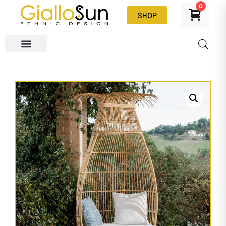
0
SHOP