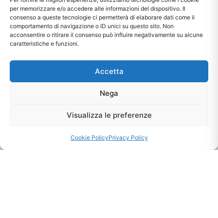
per memorizzare e/o accedere alle informazioni del dispositivo. Il
consenso a queste tecnologie ci permetterà di elaborare dati come il
comportamento di navigazione o ID unici su questo sito. Non
acconsentire o ritirare il consenso può influire negativamente su alcune
caratteristiche e funzioni.
Accetta
Nega
Visualizza le preferenze
Ti interessa?
Chiedi Informazioni E
Cookie Policy
Privacy Policy
Disponibilità Sul Prodotto
CHIEDI INFO