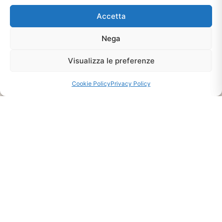
Accetta
Nega
Ti interessa?
Visualizza le preferenze
Chiedi Informazioni E
Disponibilità Sul Prodotto
Cookie Policy
Privacy Policy
CHIEDI INFO