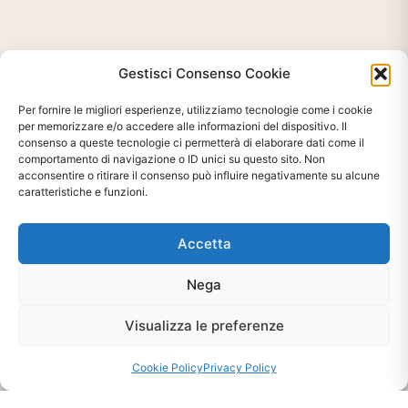
Gestisci Consenso Cookie
Per fornire le migliori esperienze, utilizziamo tecnologie come i cookie
per memorizzare e/o accedere alle informazioni del dispositivo. Il
consenso a queste tecnologie ci permetterà di elaborare dati come il
comportamento di navigazione o ID unici su questo sito. Non
acconsentire o ritirare il consenso può influire negativamente su alcune
caratteristiche e funzioni.
Accetta
Ti interessa?
Nega
Chiedi Informazioni E
Disponibilità Sul Prodotto
Visualizza le preferenze
Cookie Policy
Privacy Policy
CHIEDI INFO