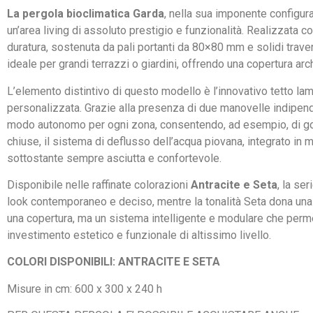
La pergola bioclimatica Garda
, nella sua imponente configur
un’area living di assoluto prestigio e funzionalità. Realizzata 
duratura, sostenuta da pali portanti da 80×80 mm e solidi trav
ideale per grandi terrazzi o giardini, offrendo una copertura ar
L’elemento distintivo di questo modello è l’innovativo tetto l
personalizzata. Grazie alla presenza di due manovelle indipenden
modo autonomo per ogni zona, consentendo, ad esempio, di god
chiuse, il sistema di deflusso dell’acqua piovana, integrato in m
sottostante sempre asciutta e confortevole.
Disponibile nelle raffinate colorazioni
Antracite e Seta
, la se
look contemporaneo e deciso, mentre la tonalità Seta dona una
una copertura, ma un sistema intelligente e modulare che perme
investimento estetico e funzionale di altissimo livello.
COLORI DISPONIBILI: ANTRACITE E SETA
Misure in cm: 600 x 300 x 240 h