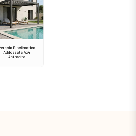
Pergola Bioclimatica
Consolle Solidad Teak
Sedia A
Addossata 4x4
120
Antracite