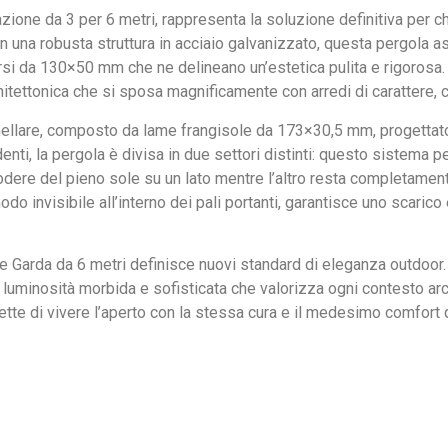
azione da 3 per 6 metri, rappresenta la soluzione definitiva per c
con una robusta struttura in acciaio galvanizzato, questa pergola 
ersi da 130×50 mm che ne delineano un’estetica pulita e rigorosa
chitettonica che si sposa magnificamente con arredi di carattere, 
amellare, composto da lame frangisole da 173×30,5 mm, progettato
ti, la pergola è divisa in due settori distinti: questo sistema pe
ere del pieno sole su un lato mentre l’altro resta completamen
odo invisibile all’interno dei pali portanti, garantisce uno scarico
rie Garda da 6 metri definisce nuovi standard di eleganza outdoor. L
 luminosità morbida e sofisticata che valorizza ogni contesto a
tte di vivere l’aperto con la stessa cura e il medesimo comfort 