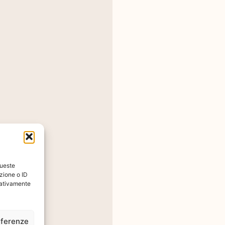
queste
zione o ID
egativamente
eferenze