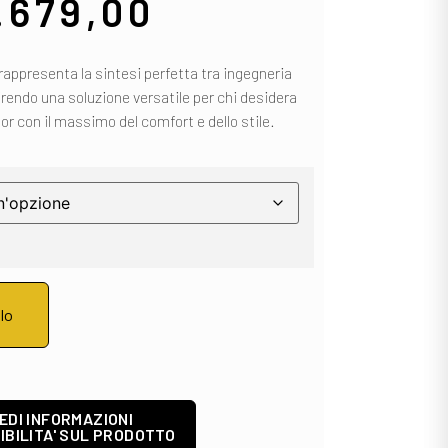
.679,00
rappresenta la sintesi perfetta tra ingegneria
endo una soluzione versatile per chi desidera
oor con il massimo del comfort e dello stile.
llo
EDI INFORMAZIONI
IBILITA' SUL PRODOTTO