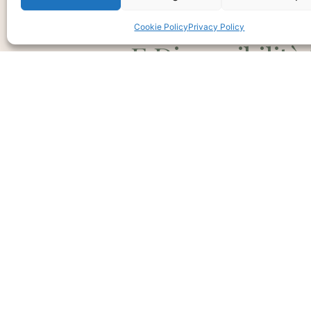
Ti interessa?
Chiedi Informa
Cookie Policy
Privacy Policy
E Disponibilità
Prodotto
CHIEDI INFO