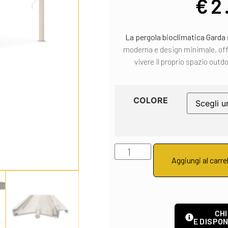
€
2
La pergola bioclimatica Garda
moderna e design minimale, offr
vivere il proprio spazio outd
COLORE
Aggiungi al carre
CHI
E DISPON