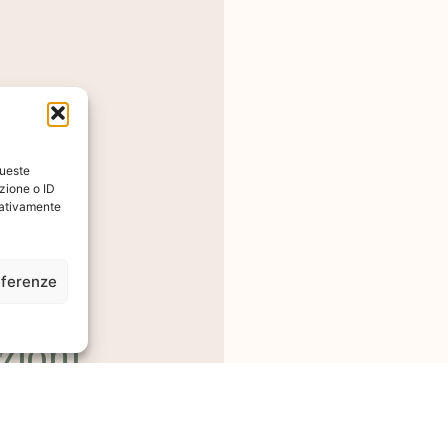
queste
zione o ID
egativamente
eferenze
zioni
 Sul