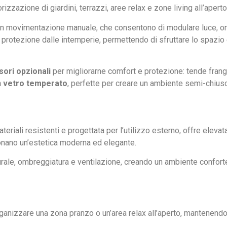
zzazione di giardini, terrazzi, aree relax e zone living all’aperto
n movimentazione manuale, che consentono di modulare luce, omb
o protezione dalle intemperie, permettendo di sfruttare lo spazio
ori opzionali
per migliorarne comfort e protezione: tende frang
in vetro temperato
, perfette per creare un ambiente semi-chiuso 
teriali resistenti e progettata per l’utilizzo esterno, offre eleva
 donano un’estetica moderna ed elegante.
rale, ombreggiatura e ventilazione, creando un ambiente confort
anizzare una zona pranzo o un’area relax all’aperto, mantenendo 