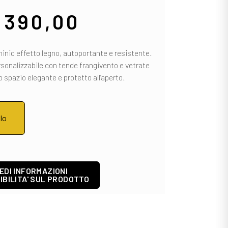
.390,00
minio effetto legno, autoportante e resistente.
rsonalizzabile con tende frangivento e vetrate
o spazio elegante e protetto all’aperto.
llo
EDI INFORMAZIONI
IBILITA' SUL PRODOTTO