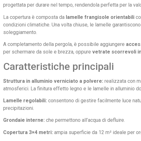
progettata per durare nel tempo, rendendola perfetta per la valori
La copertura è composta da
lamelle frangisole orientabili
co
condizioni climatiche. Una volta chiuse, le lamelle garantiscon
soleggiamento.
A completamento della pergola, è possibile aggiungere
access
per schermare da sole e brezza, oppure
vetrate scorrevoli 
Caratteristiche principali
Struttura in alluminio verniciato a polvere:
realizzata con ma
atmosferici. La finitura effetto legno e le lamelle in alluminio
Lamelle regolabili:
consentono di gestire facilmente luce natu
precipitazioni.
Grondaie interne:
che permettono all’acqua di defluire.
Copertura 3×4 metri:
ampia superficie da 12 m² ideale per org