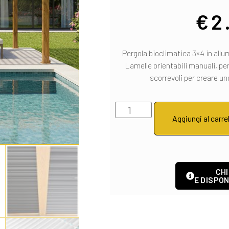
€
2
Pergola bioclimatica 3×4 in allu
Lamelle orientabili manuali, pe
scorrevoli per creare un
Aggiungi al carre
CHI
E DISPON