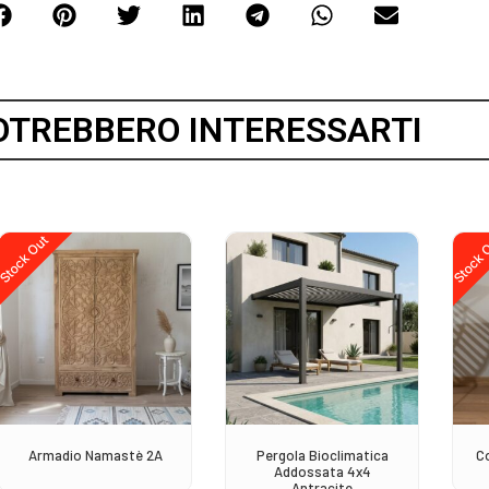
OTREBBERO INTERESSARTI
Stock Out
Stock 
Armadio Namastè 2A
Pergola Bioclimatica
C
Addossata 4x4
Antracite