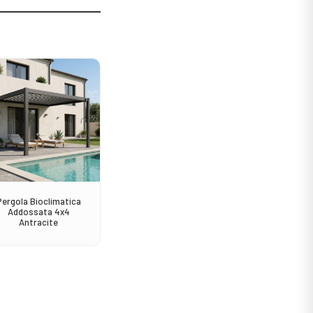
Sale!
Pergola Bioclimatica
Consolle Solidad Teak
Sedia A
Addossata 4x4
120
Antracite