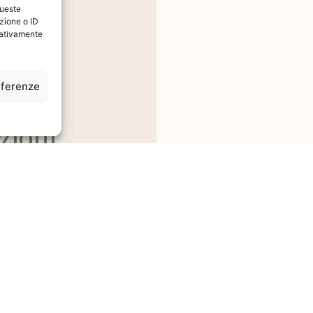
queste
zione o ID
egativamente
eferenze
zioni
 Sul