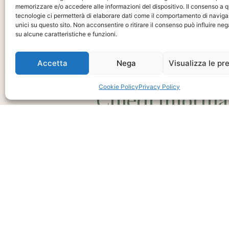
memorizzare e/o accedere alle informazioni del dispositivo. Il consenso a 
tecnologie ci permetterà di elaborare dati come il comportamento di naviga
unici su questo sito. Non acconsentire o ritirare il consenso può influire n
su alcune caratteristiche e funzioni.
Accetta
Nega
Visualizza le pr
Ti interessa?
Cookie Policy
Privacy Policy
Chiedi Informa
E Disponibilità
Prodotto
CHIEDI INFO