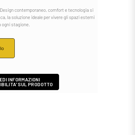
 Design contemporaneo, comfort e tecnologia si
a, la soluzione ideale per vivere gli spazi esterni
n ogni stagione.
llo
EDI INFORMAZIONI
IBILITA' SUL PRODOTTO