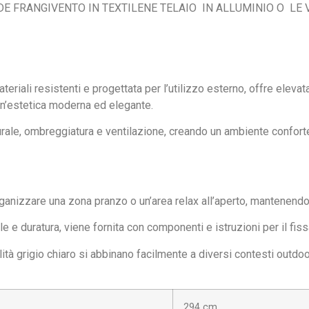
DE FRANGIVENTO IN TEXTILENE TELAIO IN ALLUMINIO O LE
teriali resistenti e progettata per l’utilizzo esterno, offre eleva
 un’estetica moderna ed elegante.
rale, ombreggiatura e ventilazione, creando un ambiente confort
anizzare una zona pranzo o un’area relax all’aperto, mantenendo 
le e duratura, viene fornita con componenti e istruzioni per il fi
tà grigio chiaro si abbinano facilmente a diversi contesti outdoor
294 cm