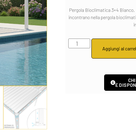
Pergola Bioclimatica 3×4 Bianco,
incontrano nella pergola bioclimatic
i
Aggiungi al carre
CHI
E DISPON