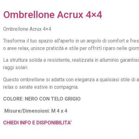
Ombrellone Acrux 4×4
Ombrellone Acrux 4×4
Trasforma il tuo spazio all’aperto in un angolo di comfort e fr
o aree relax, unisce praticità e stile per offrirti riparo nelle gio
La struttura solida e resistente, realizzata in alluminio garant
raggi solari.
Questo ombrellone si adatta con eleganza a qualsiasi stile di ar
relax o serate estive in compagnia.
COLORE: NERO CON TELO GRIGIO
Misure/Dimensioni: M 4 x 4
CHIEDI INFO E DISPONIBILITA’