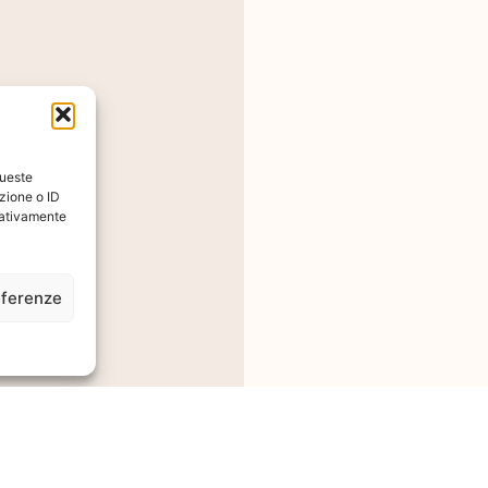
queste
zioni
zione o ID
egativamente
 Sul
eferenze