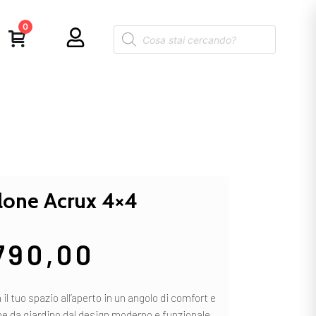
0
lone Acrux 4×4
790,00
l tuo spazio all’aperto in un angolo di comfort e
e da giardino dal design moderno e funzionale.