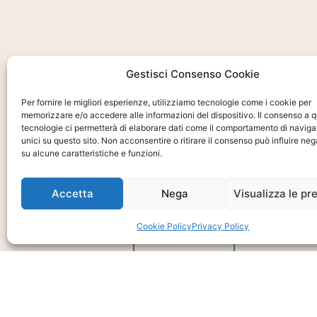
Gestisci Consenso Cookie
Per fornire le migliori esperienze, utilizziamo tecnologie come i cookie per
Ti interessa?
memorizzare e/o accedere alle informazioni del dispositivo. Il consenso a 
Chiedi Informa
tecnologie ci permetterà di elaborare dati come il comportamento di naviga
unici su questo sito. Non acconsentire o ritirare il consenso può influire n
su alcune caratteristiche e funzioni.
E Disponibilità
Prodotto
Accetta
Nega
Visualizza le pr
Cookie Policy
Privacy Policy
CHIEDI INFO