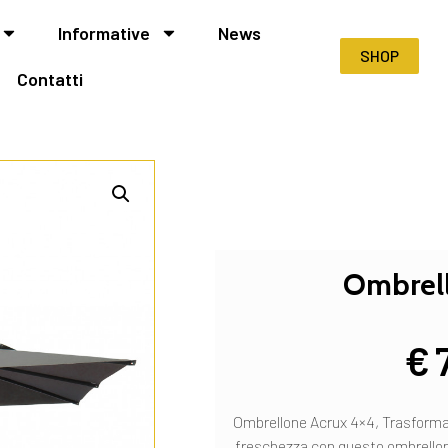
Informative
News
SHOP
Contatti
Ombrel
€
Ombrellone Acrux 4×4, Trasforma i
freschezza con questo ombrellon