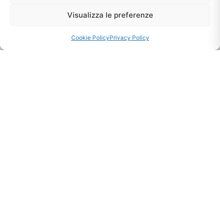
Chiedi Informazioni E
Visualizza le preferenze
Disponibilità Sul Prodotto
Cookie Policy
Privacy Policy
CHIEDI INFO