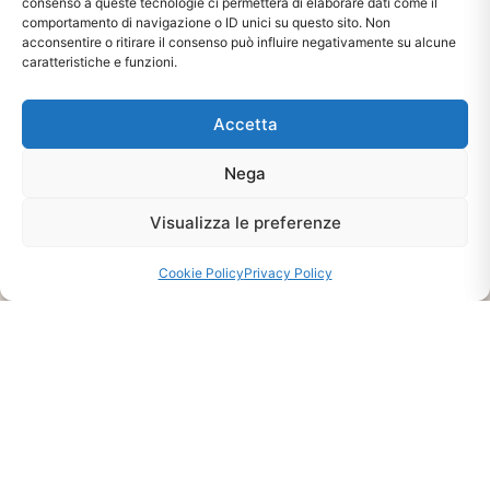
consenso a queste tecnologie ci permetterà di elaborare dati come il
Ti interessa?
comportamento di navigazione o ID unici su questo sito. Non
Chiedi Informazioni E
acconsentire o ritirare il consenso può influire negativamente su alcune
caratteristiche e funzioni.
Disponibilità Sul Prodotto
Accetta
CHIEDI INFO
Nega
Visualizza le preferenze
Cookie Policy
Privacy Policy