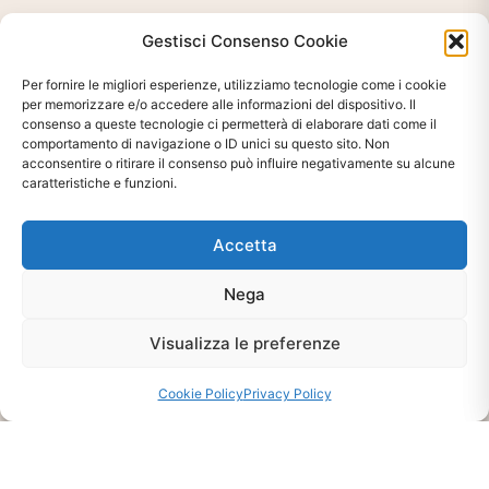
Gestisci Consenso Cookie
Per fornire le migliori esperienze, utilizziamo tecnologie come i cookie
per memorizzare e/o accedere alle informazioni del dispositivo. Il
consenso a queste tecnologie ci permetterà di elaborare dati come il
comportamento di navigazione o ID unici su questo sito. Non
acconsentire o ritirare il consenso può influire negativamente su alcune
caratteristiche e funzioni.
Accetta
Ti interessa?
Chiedi Informazioni E
Nega
Disponibilità Sul Prodotto
Visualizza le preferenze
Cookie Policy
Privacy Policy
CHIEDI INFO