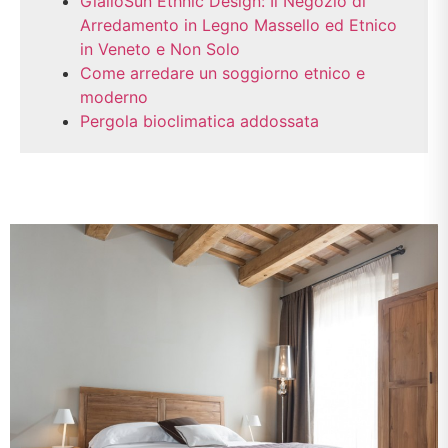
GialloSun Ethnic Design: Il Negozio di
Arredamento in Legno Massello ed Etnico
in Veneto e Non Solo
Come arredare un soggiorno etnico e
moderno
Pergola bioclimatica addossata