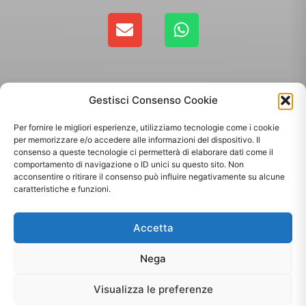
Gestisci Consenso Cookie
Per fornire le migliori esperienze, utilizziamo tecnologie come i cookie
per memorizzare e/o accedere alle informazioni del dispositivo. Il
consenso a queste tecnologie ci permetterà di elaborare dati come il
comportamento di navigazione o ID unici su questo sito. Non
Copyright 2025 - Giallo Sun sas di Sandonà Alessandro & C. | Via Roma 106,
acconsentire o ritirare il consenso può influire negativamente su alcune
35010 Massanzago PD | P.Iva: 03885160287
caratteristiche e funzioni.
Termini & Condizioni
-
Spedizioni
-
Privacy Policy
Accetta
Sito web realizzato da
Orezero Digital Agency
Nega
Visualizza le preferenze
[matomo_opt_out]