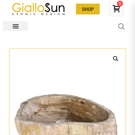
0
SHOP