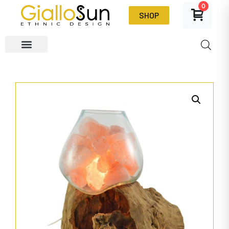
0
SHOP