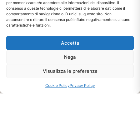
per memorizzare e/o accedere alle informazioni del dispositivo. Il
consenso a queste tecnologie ci permetterà di elaborare dati come il
comportamento di navigazione o ID unici su questo sito. Non
acconsentire o ritirare il consenso può influire negativamente su alcune
caratteristiche e funzioni.
Accetta
Ti interessa?
Chiedi Informazioni E
Nega
Disponibilità Sul Prodotto
Visualizza le preferenze
CHIEDI INFO
Cookie Policy
Privacy Policy