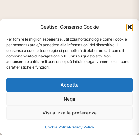
Gestisci Consenso Cookie
Per fornire le migliori esperienze, utilizziamo tecnologie come i cookie
per memorizzare e/o accedere alle informazioni del dispositivo. Il
consenso a queste tecnologie ci permetterà di elaborare dati come il
comportamento di navigazione o ID unici su questo sito. Non
acconsentire o ritirare il consenso può influire negativamente su alcune
Ti interessa?
caratteristiche e funzioni.
Chiedi Informazioni E
Disponibilità Sul Prodotto
Accetta
Nega
CHIEDI INFO
Visualizza le preferenze
Cookie Policy
Privacy Policy