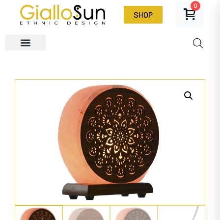
0
SHOP