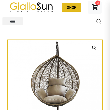
0
SHOP