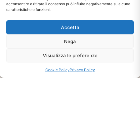
acconsentire o ritirare il consenso può influire negativamente su alcune
caratteristiche e funzioni.
Accetta
Nega
Visualizza le preferenze
Ti interessa?
Chiedi Informazioni E
Cookie Policy
Privacy Policy
Disponibilità Sul Prodotto
CHIEDI INFO