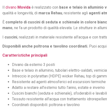
Il
divano
Movida
è realizzato con
base e telaio in alluminio 
qualità e longevità, di
marca Rehau
, resistente agli
agenti at
È
completo di cuscini di seduta e schienale in colore bian
mano
, ne fa un prodotto di qualità elevata. Le strutture in al
I
cuscini
, realizzati in materiale resistente all’acqua e con tr
Disponibili anche poltrona e tavolino coordinati.
Puoi acquis
Caratteristiche principali
Divano da esterno 3 posti
Base e telaio in alluminio, tubolari elettro-saldati, vernic
Intreccio in polyrattan (HDPE) wicker Rehau, top di gamm
Resistente ad agenti atmosferici ed escursioni termiche
Adatto a restare all’esterno tutto l’anno, estate e inverno
Cuscini bianchi (seduta e schienale), sfoderabili e lavabil
Tessuto resistente all’acqua con trattamento idrorepelle
Coordinati disponibili: poltrona e tavolino