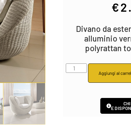
€
2
Divano da ester
alluminio ver
polyrattan t
Aggiungi al carre
CHI
E DISPON