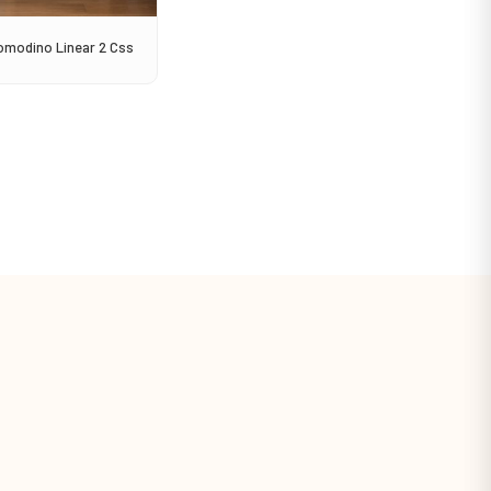
omodino Linear 2 Css
Sedia Avana Impilabile
Consol