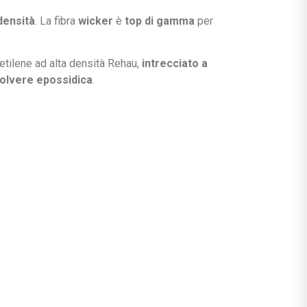
 densità
. La fibra
wicker
è
top di gamma
per
lietilene ad alta densità Rehau,
intrecciato a
 polvere epossidica
.