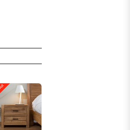
Out
Sale!