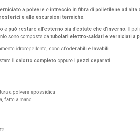
verniciato a polvere
e
intreccio in fibra di polietilene ad alta
mosferici e alle escursioni termiche
.
co
e
può restare all’esterno sia d’estate che d’inverno
. Il po
luminio sono composte da
tubolari elettro-saldati e verniciati a
attamento idrorepellente, sono
sfoderabili e lavabili
.
tare il
salotto completo
oppure i
pezzi separati
.
iatura a polvere epossidica
a, fatto a mano
i
nte