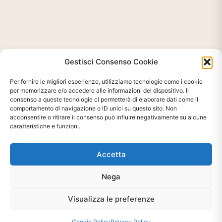
Gestisci Consenso Cookie
Per fornire le migliori esperienze, utilizziamo tecnologie come i cookie
per memorizzare e/o accedere alle informazioni del dispositivo. Il
consenso a queste tecnologie ci permetterà di elaborare dati come il
comportamento di navigazione o ID unici su questo sito. Non
acconsentire o ritirare il consenso può influire negativamente su alcune
caratteristiche e funzioni.
Accetta
Ti interessa?
Nega
Chiedi Informazioni E
Visualizza le preferenze
Disponibilità Sul Prodotto
Cookie Policy
Privacy Policy