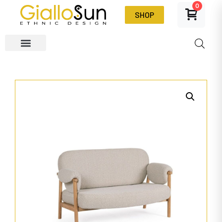
0
SHOP